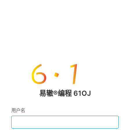
易辙®️编程 61OJ
用户名