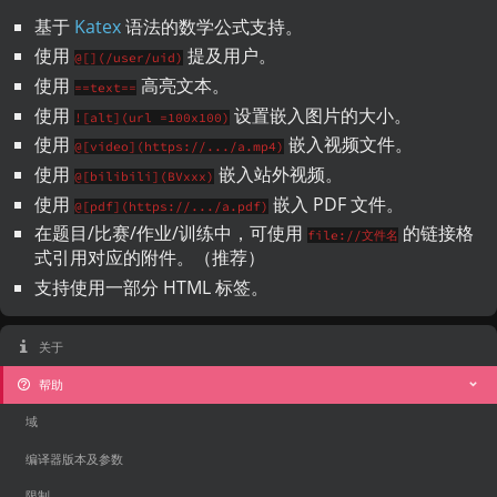
基于
Katex
语法的数学公式支持。
使用
提及用户。
@[](/user/uid)
使用
高亮文本。
==text==
使用
设置嵌入图片的大小。
![alt](url =100x100)
使用
嵌入视频文件。
@[video](https://.../a.mp4)
使用
嵌入站外视频。
@[bilibili](BVxxx)
使用
嵌入 PDF 文件。
@[pdf](https://.../a.pdf)
在题目/比赛/作业/训练中，可使用
的链接格
file://文件名
式引用对应的附件。（推荐）
支持使用一部分 HTML 标签。
关于
帮助
域
编译器版本及参数
限制