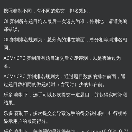
按照赛制不同，有不同的递交、排名规则。
OI 赛制所有题目均以最后一次递交为准，特别地，请避免编
译错误。
OI 赛制排名规则为：总分高的排在前面，总分相等则排名相
同。
ACM/ICPC 赛制所有题目递交后立即评测，以是否通过为
准。
ACM/ICPC 赛制排名规则为：通过题目数多的排在前面，通
过题目数相同的做题耗时（含罚时）少的排在前。
乐多 赛制下，选手可以多次提交一道题目，并获得实时评测
结果。
乐多 赛制下，多次提交会导致选手的得分被扣除，排行榜将
显示用户的最高得分。
s
乐多 赛制下，每道题的最终得分为：
×
m
a
x
(
0.9
5
,
0.7
)
n
s