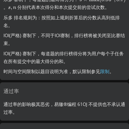
\
s
。
,
分别代表本次得分和本次提交前的尝试次数。
s
n
ti
,
乐多 排名规则为：按照如上规则折算后的分数从高到低排
m
n
es
名。
\
IOI(严格) 赛制下，不同于IOI赛制，排行榜将被关闭至比赛结
m
束。
a
x
IOI(严格) 赛制下，每道题的排行榜得分将为用户每个子任务
(
在所有提交中的最大得分的和。
0.
9
时间与空间限制以题目说明为准，默认限制参见
限制
。
5
^
{
通过率
n
},
通过率的影响极其恶劣，易辙®️编程 61OJ 不提供也不承认通
0.
过率。
7
)